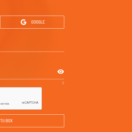
GOOGLE
visibility
0
 TU BOX